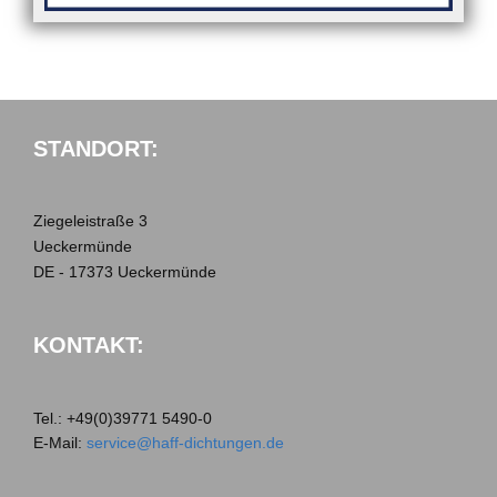
STANDORT:
Ziegeleistraße 3
Ueckermünde
DE - 17373 Ueckermünde
KONTAKT:
Tel.:
+49(0)39771 5490-0
E-Mail:
service@haff-dichtungen.de